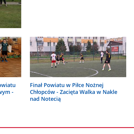
owiatu
Finał Powiatu w Piłce Nożnej
owym -
Chłopców - Zacięta Walka w Nakle
nad Notecią