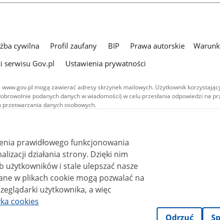
użba cywilna
Profil zaufany
BIP
Prawa autorskie
Warunki
i serwisu Gov.pl
Ustawienia prywatności
 www.gov.pl mogą zawierać adresy skrzynek mailowych. Użytkownik korzystający
dobrowolnie podanych danych w wiadomości) w celu przesłania odpowiedzi na prz
ach przetwarzania danych osobowych.
we publikowane w serwisie (z wyłączeniem treści audiowizualnych), są
 na licencji typu Creative Commons: uznanie autorstwa - na tych samych
 (CC BY-SA 4.0). Materiały audiowizualne, w tym zdjęcia, materiały audio i wideo
ienia prawidłowego funkcjonowania
ane na licencji typu Creative Commons: uznanie autorstwa użycie niekomercyjne 
ależnych 4.0 (CC BY-NC-ND 4.0), o ile nie jest to stwierdzone inaczej.
i działania strony. Dzięki nim
 użytkowników i stale ulepszać nasze
zeglądarki użytkownika, a więc
yka cookies
Odrzuć
Sp