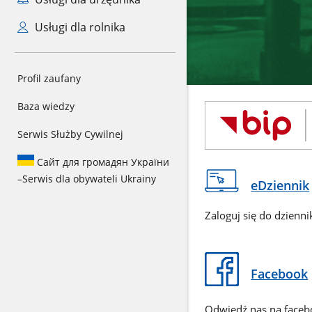
Usługi dla rolnika
Profil zaufany
Baza wiedzy
Serwis Służby Cywilnej
Сайт для громадян України
–
Serwis dla obywateli Ukrainy
eDziennik
Zaloguj się do dzienni
Facebook
Odwiedź nas na face