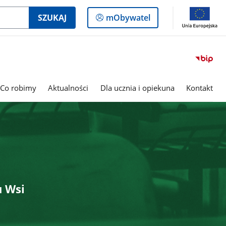
Logowanie
SZUKAJ
mObywatel
do
panelu
Co robimy
Aktualności
Dla ucznia i opiekuna
Kontakt
u Wsi