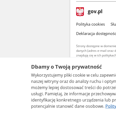
stopka
Strona
gov.pl
gov.pl
główna
gov.pl
Polityka cookies
Sł
Deklaracja dostępnośc
Strony dostępne w domenie
danych (adres e-mail oraz 
znajdują się w ich polityk
Treści teksto
Dbamy o Twoją prywatność
udostępniane
warunkach 4.0
Wykorzystujemy pliki cookie w celu zapewn
są udostępni
bez utworów z
naszej witryny oraz do analizy ruchu i optymalizacj
możemy lepiej dostosować treści do potrzeb
usługi. Pamiętaj, że informacje przechowywane w plikach cookie mogą pozwalać na
identyfikację konkretnego urządzenia lub pr
potencjalnie stanowić dane osobowe.
Polit