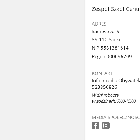
stopka
Zespół Szkół Cent
ADRES
Samostrzel 9
89-110 Sadki
NIP 5581381614
Regon 000096709
KONTAKT
Infolinia dla Obywatel
523850826
W dni robocze
w godzinach: 7:00-15:00
MEDIA SPOŁECZNOŚC