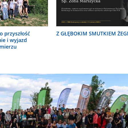
o przyszłość
Z GŁĘBOKIM SMUTKIEM ŻEG
nie i wyjazd
omierzu