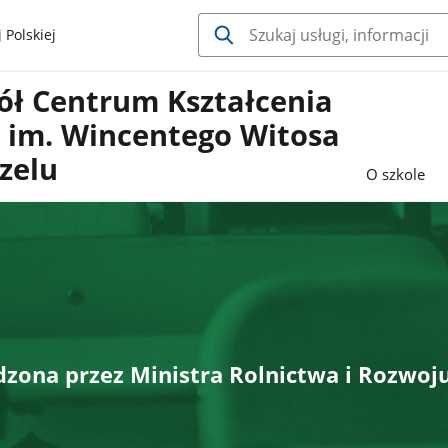
 Polskiej
ół Centrum Kształcenia
o im. Wincentego Witosa
zelu
O szkole
zona przez Ministra Rolnictwa i Rozwoj