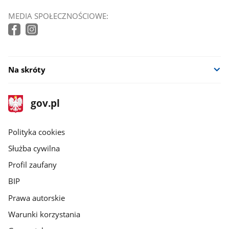
MEDIA SPOŁECZNOŚCIOWE:
Na skróty
stopka
Strona
gov.pl
gov.pl
główna
gov.pl
Polityka cookies
Służba cywilna
Profil zaufany
BIP
Prawa autorskie
Warunki korzystania