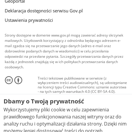
Geoportal
Deklaracja dostępności serwisu Gov.pl
Ustawienia prywatności
Strony dostępne w domenie www.gov.pl mogą zawierać adresy skrzynek
mailowych. Użytkownik korzystający z odnośnika będącego adresem e-
mail zgadza się na przetwarzanie jego danych (adres e-mail oraz
dobrowolnie podanych danych w wiadomości) w celu przesłania
odpowiedzi na przesłane pytania. Szczegóły przetwarzania danych przez
każdą z jednostek znajdują się w ich politykach przetwarzania danych
osobowych.
Treści tekstowe publikowane w serwisie (z
wyłączeniem treści audiowizualnych), są udostępniane
na licencji typu Creative Commons: uznanie autorstwa
- na tych samych warunkach 4.0 (CC BY-SA 4.0).
Materiały audiowizualne, w tym zdjęcia, materiały
Dbamy o Twoją prywatność
audio i wideo, są udostępniane na licencji typu
Creative Commons: uznanie autorstwa użycie
Wykorzystujemy pliki cookie w celu zapewnienia
niekomercyjne - bez utworów zależnych 4.0 (CC BY-
NC-ND 4.0), o ile nie jest to stwierdzone inaczej.
prawidłowego funkcjonowania naszej witryny oraz do
analizy ruchu i optymalizacji działania strony. Dzięki nim
możemy lepiej dostosować treści do potrzeb