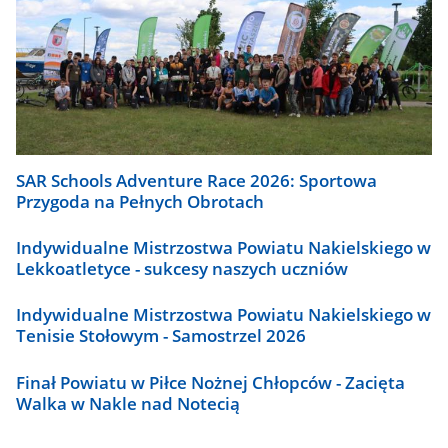
SAR Schools Adventure Race 2026: Sportowa
Przygoda na Pełnych Obrotach
Indywidualne Mistrzostwa Powiatu Nakielskiego w
Lekkoatletyce - sukcesy naszych uczniów
Indywidualne Mistrzostwa Powiatu Nakielskiego w
Tenisie Stołowym - Samostrzel 2026
Finał Powiatu w Piłce Nożnej Chłopców - Zacięta
Walka w Nakle nad Notecią