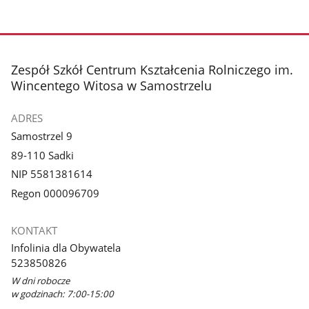
stopka
Zespół Szkół Centrum Kształcenia Rolniczego im.
Wincentego Witosa w Samostrzelu
ADRES
Samostrzel 9
89-110 Sadki
NIP 5581381614
Regon 000096709
KONTAKT
Infolinia dla Obywatela
523850826
W dni robocze
w godzinach: 7:00-15:00