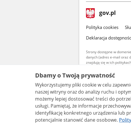
stopka
Strona
gov.pl
gov.pl
główna
gov.pl
Polityka cookies
Sł
Deklaracja dostępnośc
Strony dostępne w domenie
danych (adres e-mail oraz 
znajdują się w ich polityk
Treści teksto
Dbamy o Twoją prywatność
udostępniane
warunkach 4.0
Wykorzystujemy pliki cookie w celu zapewn
są udostępni
bez utworów z
naszej witryny oraz do analizy ruchu i optymalizacj
możemy lepiej dostosować treści do potrzeb
usługi. Pamiętaj, że informacje przechowywane w plikach cookie mogą pozwalać na
identyfikację konkretnego urządzenia lub pr
potencjalnie stanowić dane osobowe.
Polit