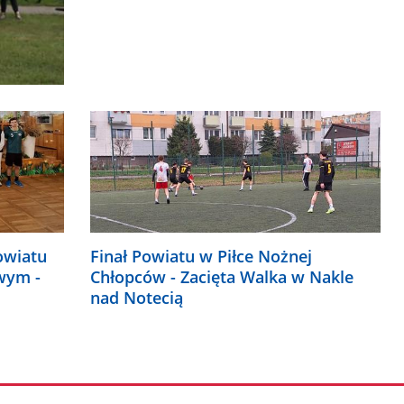
owiatu
Finał Powiatu w Piłce Nożnej
owym -
Chłopców - Zacięta Walka w Nakle
nad Notecią