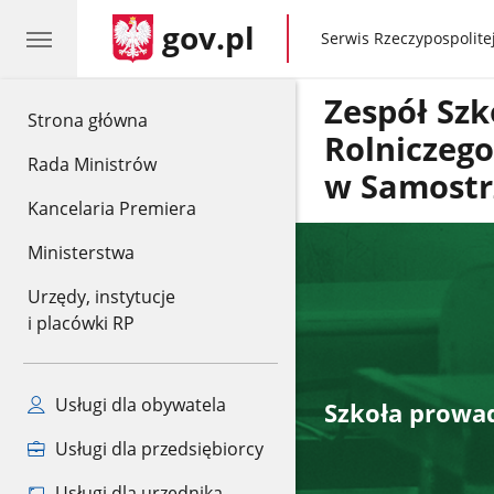
gov.pl
gov.pl
Serwis Rzeczypospolitej
Zespół Szk
gov.pl
Strona główna
Rolniczeg
Rada Ministrów
w Samostr
Kancelaria Premiera
Ministerstwa
Urzędy, instytucje
i placówki RP
Usługi dla obywatela
Szkoła prowad
Usługi dla przedsiębiorcy
Usługi dla urzędnika