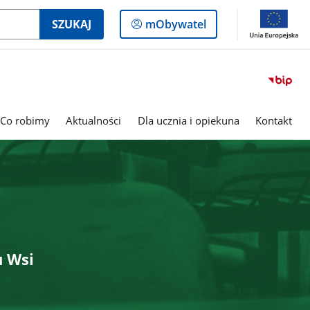
Logowanie
SZUKAJ
mObywatel
do
panelu
Co robimy
Aktualności
Dla ucznia i opiekuna
Kontakt
u Wsi