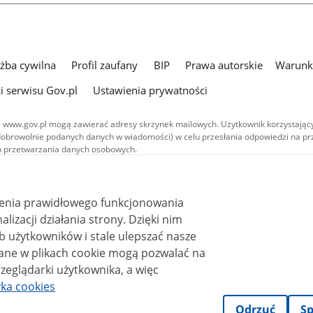
użba cywilna
Profil zaufany
BIP
Prawa autorskie
Warunki
i serwisu Gov.pl
Ustawienia prywatności
 www.gov.pl mogą zawierać adresy skrzynek mailowych. Użytkownik korzystający
dobrowolnie podanych danych w wiadomości) w celu przesłania odpowiedzi na prz
ach przetwarzania danych osobowych.
we publikowane w serwisie (z wyłączeniem treści audiowizualnych), są
 na licencji typu Creative Commons: uznanie autorstwa - na tych samych
 (CC BY-SA 4.0). Materiały audiowizualne, w tym zdjęcia, materiały audio i wideo
ienia prawidłowego funkcjonowania
ane na licencji typu Creative Commons: uznanie autorstwa użycie niekomercyjne 
ależnych 4.0 (CC BY-NC-ND 4.0), o ile nie jest to stwierdzone inaczej.
i działania strony. Dzięki nim
 użytkowników i stale ulepszać nasze
zeglądarki użytkownika, a więc
yka cookies
Odrzuć
Sp