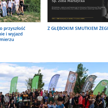
o przyszłość
Z GŁĘBOKIM SMUTKIEM ŻEG
nie i wyjazd
omierzu