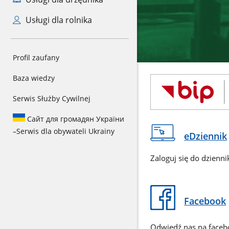
Usługi dla rolnika
Profil zaufany
Baza wiedzy
Serwis Służby Cywilnej
Сайт для громадян України
–
Serwis dla obywateli Ukrainy
eDziennik
Zaloguj się do dzienni
Facebook
Odwiedź nas na face