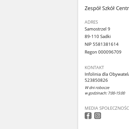
stopka
Zespół Szkół Cent
ADRES
Samostrzel 9
89-110 Sadki
NIP 5581381614
Regon 000096709
KONTAKT
Infolinia dla Obywatel
523850826
W dni robocze
w godzinach: 7:00-15:00
MEDIA SPOŁECZNOŚC