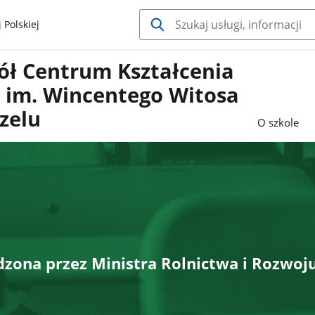
 Polskiej
ół Centrum Kształcenia
o im. Wincentego Witosa
zelu
O szkole
zona przez Ministra Rolnictwa i Rozwoj