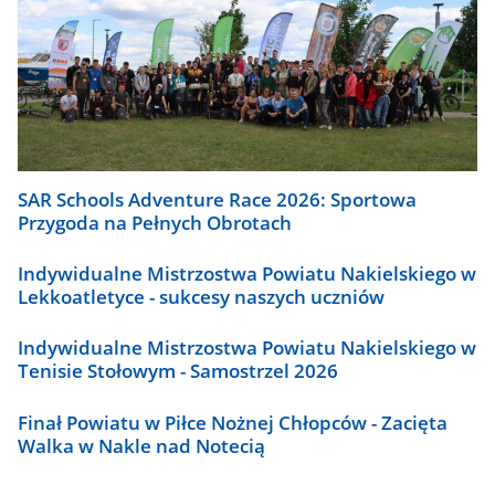
SAR Schools Adventure Race 2026: Sportowa
Przygoda na Pełnych Obrotach
Indywidualne Mistrzostwa Powiatu Nakielskiego w
Lekkoatletyce - sukcesy naszych uczniów
Indywidualne Mistrzostwa Powiatu Nakielskiego w
Tenisie Stołowym - Samostrzel 2026
Finał Powiatu w Piłce Nożnej Chłopców - Zacięta
Walka w Nakle nad Notecią