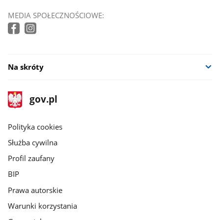
MEDIA SPOŁECZNOŚCIOWE:
Na skróty
stopka
Strona
gov.pl
gov.pl
główna
gov.pl
Polityka cookies
Służba cywilna
Profil zaufany
BIP
Prawa autorskie
Warunki korzystania