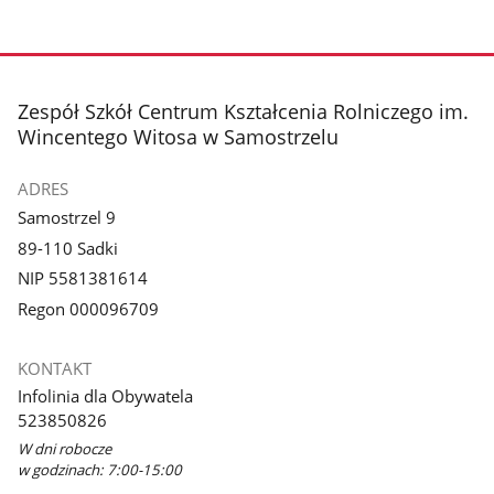
stopka
Zespół Szkół Centrum Kształcenia Rolniczego im.
Wincentego Witosa w Samostrzelu
ADRES
Samostrzel 9
89-110 Sadki
NIP 5581381614
Regon 000096709
KONTAKT
Infolinia dla Obywatela
523850826
W dni robocze
w godzinach: 7:00-15:00