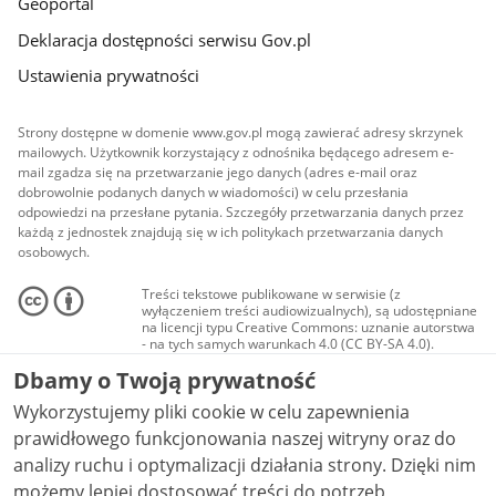
Geoportal
Deklaracja dostępności serwisu Gov.pl
Ustawienia prywatności
Strony dostępne w domenie www.gov.pl mogą zawierać adresy skrzynek
mailowych. Użytkownik korzystający z odnośnika będącego adresem e-
mail zgadza się na przetwarzanie jego danych (adres e-mail oraz
dobrowolnie podanych danych w wiadomości) w celu przesłania
odpowiedzi na przesłane pytania. Szczegóły przetwarzania danych przez
każdą z jednostek znajdują się w ich politykach przetwarzania danych
osobowych.
Treści tekstowe publikowane w serwisie (z
wyłączeniem treści audiowizualnych), są udostępniane
na licencji typu Creative Commons: uznanie autorstwa
- na tych samych warunkach 4.0 (CC BY-SA 4.0).
Materiały audiowizualne, w tym zdjęcia, materiały
Dbamy o Twoją prywatność
audio i wideo, są udostępniane na licencji typu
Creative Commons: uznanie autorstwa użycie
Wykorzystujemy pliki cookie w celu zapewnienia
niekomercyjne - bez utworów zależnych 4.0 (CC BY-
NC-ND 4.0), o ile nie jest to stwierdzone inaczej.
prawidłowego funkcjonowania naszej witryny oraz do
analizy ruchu i optymalizacji działania strony. Dzięki nim
możemy lepiej dostosować treści do potrzeb