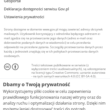
Geoportal
Deklaracja dostępności serwisu Gov.pl
Ustawienia prywatności
Strony dostępne w domenie www.gov.pl mogą zawierać adresy skrzynek
mailowych. Użytkownik korzystający z odnośnika będącego adresem e-
mail zgadza się na przetwarzanie jego danych (adres e-mail oraz
dobrowolnie podanych danych w wiadomości) w celu przesłania
odpowiedzi na przesłane pytania. Szczegóły przetwarzania danych przez
każdą z jednostek znajdują się w ich politykach przetwarzania danych
osobowych.
Treści tekstowe publikowane w serwisie (z
wyłączeniem treści audiowizualnych), są udostępniane
na licencji typu Creative Commons: uznanie autorstwa
- na tych samych warunkach 4.0 (CC BY-SA 4.0).
Materiały audiowizualne, w tym zdjęcia, materiały
Dbamy o Twoją prywatność
audio i wideo, są udostępniane na licencji typu
Creative Commons: uznanie autorstwa użycie
Wykorzystujemy pliki cookie w celu zapewnienia
niekomercyjne - bez utworów zależnych 4.0 (CC BY-
NC-ND 4.0), o ile nie jest to stwierdzone inaczej.
prawidłowego funkcjonowania naszej witryny oraz do
analizy ruchu i optymalizacji działania strony. Dzięki nim
możemy lepiej dostosować treści do potrzeb