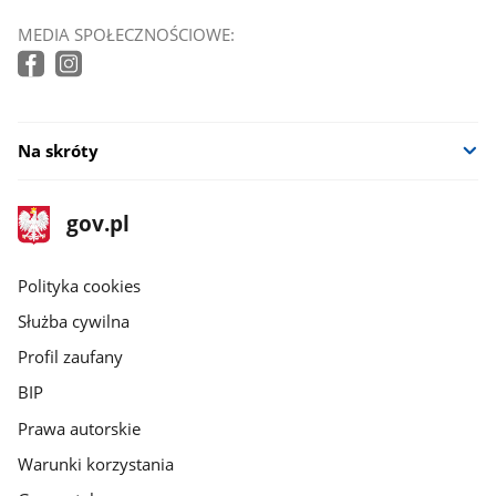
MEDIA SPOŁECZNOŚCIOWE:
Na skróty
stopka
Strona
gov.pl
gov.pl
główna
gov.pl
Polityka cookies
Służba cywilna
Profil zaufany
BIP
Prawa autorskie
Warunki korzystania