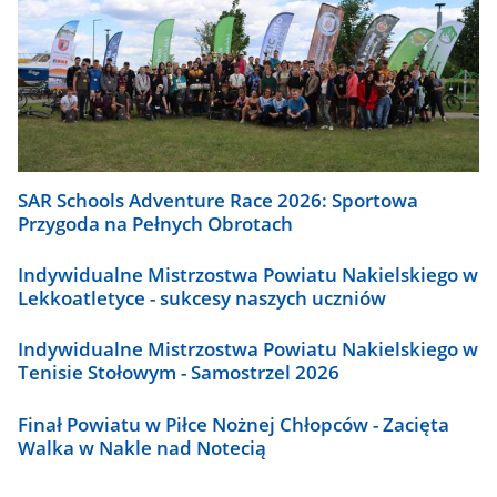
SAR Schools Adventure Race 2026: Sportowa
Przygoda na Pełnych Obrotach
Indywidualne Mistrzostwa Powiatu Nakielskiego w
Lekkoatletyce - sukcesy naszych uczniów
Indywidualne Mistrzostwa Powiatu Nakielskiego w
Tenisie Stołowym - Samostrzel 2026
Finał Powiatu w Piłce Nożnej Chłopców - Zacięta
Walka w Nakle nad Notecią