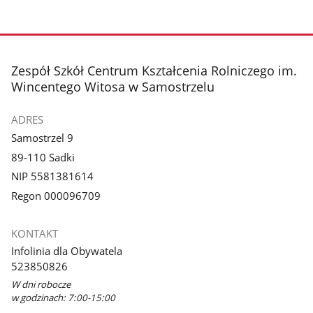
stopka
Zespół Szkół Centrum Kształcenia Rolniczego im.
Wincentego Witosa w Samostrzelu
ADRES
Samostrzel 9
89-110 Sadki
NIP 5581381614
Regon 000096709
KONTAKT
Infolinia dla Obywatela
523850826
W dni robocze
w godzinach: 7:00-15:00