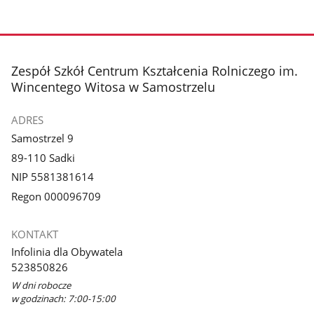
stopka
Zespół Szkół Centrum Kształcenia Rolniczego im.
Wincentego Witosa w Samostrzelu
ADRES
Samostrzel 9
89-110 Sadki
NIP 5581381614
Regon 000096709
KONTAKT
Infolinia dla Obywatela
523850826
W dni robocze
w godzinach: 7:00-15:00