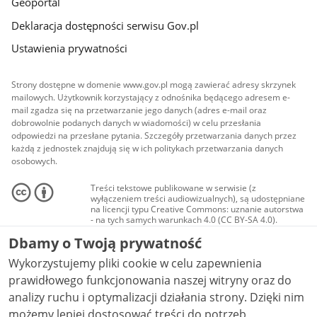
Geoportal
Deklaracja dostępności serwisu Gov.pl
Ustawienia prywatności
Strony dostępne w domenie www.gov.pl mogą zawierać adresy skrzynek
mailowych. Użytkownik korzystający z odnośnika będącego adresem e-
mail zgadza się na przetwarzanie jego danych (adres e-mail oraz
dobrowolnie podanych danych w wiadomości) w celu przesłania
odpowiedzi na przesłane pytania. Szczegóły przetwarzania danych przez
każdą z jednostek znajdują się w ich politykach przetwarzania danych
osobowych.
Treści tekstowe publikowane w serwisie (z
wyłączeniem treści audiowizualnych), są udostępniane
na licencji typu Creative Commons: uznanie autorstwa
- na tych samych warunkach 4.0 (CC BY-SA 4.0).
Materiały audiowizualne, w tym zdjęcia, materiały
Dbamy o Twoją prywatność
audio i wideo, są udostępniane na licencji typu
Creative Commons: uznanie autorstwa użycie
Wykorzystujemy pliki cookie w celu zapewnienia
niekomercyjne - bez utworów zależnych 4.0 (CC BY-
NC-ND 4.0), o ile nie jest to stwierdzone inaczej.
prawidłowego funkcjonowania naszej witryny oraz do
analizy ruchu i optymalizacji działania strony. Dzięki nim
możemy lepiej dostosować treści do potrzeb