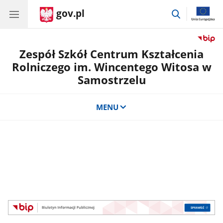
gov.pl
przejdź
do
wyszukiwar
Zespół Szkół Centrum Kształcenia
Rolniczego im. Wincentego Witosa w
Samostrzelu
MENU
Szkoła prowadzona przez Ministra
Rolnictwa i Rozwoju Wsi