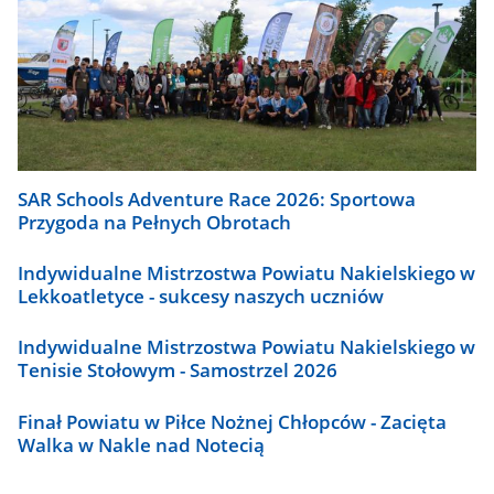
SAR Schools Adventure Race 2026: Sportowa
Przygoda na Pełnych Obrotach
Indywidualne Mistrzostwa Powiatu Nakielskiego w
Lekkoatletyce - sukcesy naszych uczniów
Indywidualne Mistrzostwa Powiatu Nakielskiego w
Tenisie Stołowym - Samostrzel 2026
Finał Powiatu w Piłce Nożnej Chłopców - Zacięta
Walka w Nakle nad Notecią