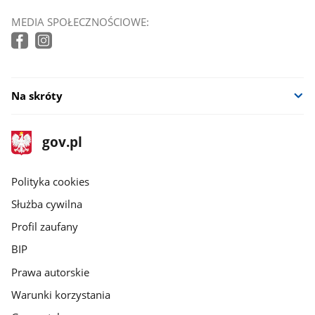
MEDIA SPOŁECZNOŚCIOWE:
Na skróty
stopka
Strona
gov.pl
gov.pl
główna
gov.pl
Polityka cookies
Służba cywilna
Profil zaufany
BIP
Prawa autorskie
Warunki korzystania