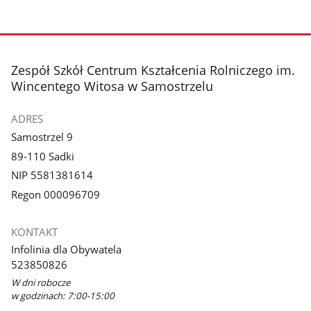
stopka
Zespół Szkół Centrum Kształcenia Rolniczego im.
Wincentego Witosa w Samostrzelu
ADRES
Samostrzel 9
89-110 Sadki
NIP 5581381614
Regon 000096709
KONTAKT
Infolinia dla Obywatela
523850826
W dni robocze
w godzinach: 7:00-15:00