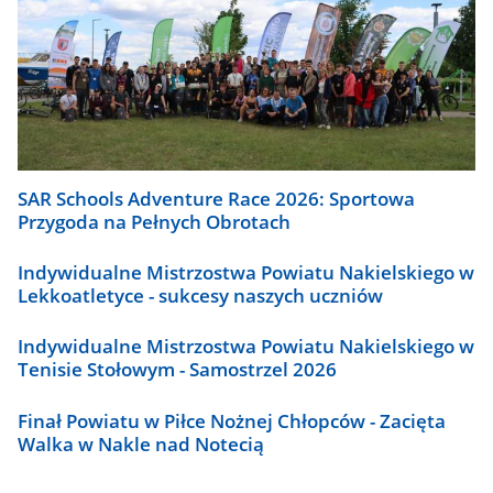
SAR Schools Adventure Race 2026: Sportowa
Przygoda na Pełnych Obrotach
Indywidualne Mistrzostwa Powiatu Nakielskiego w
Lekkoatletyce - sukcesy naszych uczniów
Indywidualne Mistrzostwa Powiatu Nakielskiego w
Tenisie Stołowym - Samostrzel 2026
Finał Powiatu w Piłce Nożnej Chłopców - Zacięta
Walka w Nakle nad Notecią