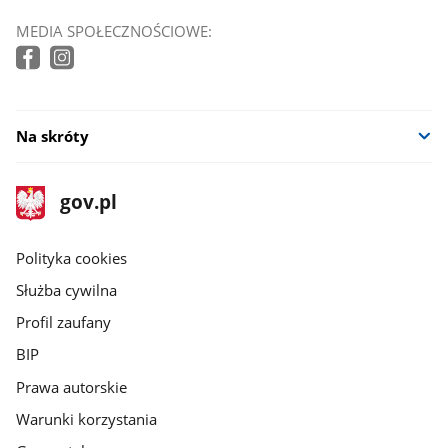
MEDIA SPOŁECZNOŚCIOWE:
Na skróty
stopka
Strona
gov.pl
gov.pl
główna
gov.pl
Polityka cookies
Służba cywilna
Profil zaufany
BIP
Prawa autorskie
Warunki korzystania