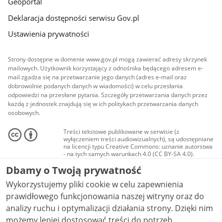
Geoportal
Deklaracja dostępności serwisu Gov.pl
Ustawienia prywatności
Strony dostępne w domenie www.gov.pl mogą zawierać adresy skrzynek
mailowych. Użytkownik korzystający z odnośnika będącego adresem e-
mail zgadza się na przetwarzanie jego danych (adres e-mail oraz
dobrowolnie podanych danych w wiadomości) w celu przesłania
odpowiedzi na przesłane pytania. Szczegóły przetwarzania danych przez
każdą z jednostek znajdują się w ich politykach przetwarzania danych
osobowych.
Treści tekstowe publikowane w serwisie (z
wyłączeniem treści audiowizualnych), są udostępniane
na licencji typu Creative Commons: uznanie autorstwa
- na tych samych warunkach 4.0 (CC BY-SA 4.0).
Materiały audiowizualne, w tym zdjęcia, materiały
Dbamy o Twoją prywatność
audio i wideo, są udostępniane na licencji typu
Creative Commons: uznanie autorstwa użycie
Wykorzystujemy pliki cookie w celu zapewnienia
niekomercyjne - bez utworów zależnych 4.0 (CC BY-
NC-ND 4.0), o ile nie jest to stwierdzone inaczej.
prawidłowego funkcjonowania naszej witryny oraz do
analizy ruchu i optymalizacji działania strony. Dzięki nim
możemy lepiej dostosować treści do potrzeb