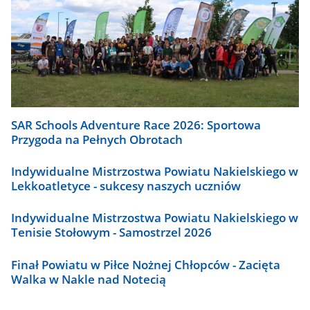
SAR Schools Adventure Race 2026: Sportowa
Przygoda na Pełnych Obrotach
Indywidualne Mistrzostwa Powiatu Nakielskiego w
Lekkoatletyce - sukcesy naszych uczniów
Indywidualne Mistrzostwa Powiatu Nakielskiego w
Tenisie Stołowym - Samostrzel 2026
Finał Powiatu w Piłce Nożnej Chłopców - Zacięta
Walka w Nakle nad Notecią