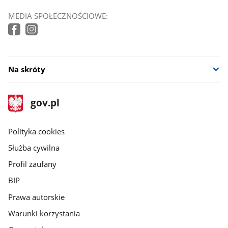
MEDIA SPOŁECZNOŚCIOWE:
Na skróty
stopka
Strona
gov.pl
gov.pl
główna
gov.pl
Polityka cookies
Służba cywilna
Profil zaufany
BIP
Prawa autorskie
Warunki korzystania