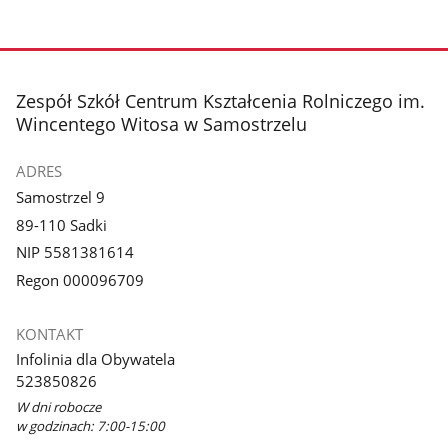
stopka
Zespół Szkół Centrum Kształcenia Rolniczego im.
Wincentego Witosa w Samostrzelu
ADRES
Samostrzel 9
89-110 Sadki
NIP 5581381614
Regon 000096709
KONTAKT
Infolinia dla Obywatela
523850826
W dni robocze
w godzinach: 7:00-15:00