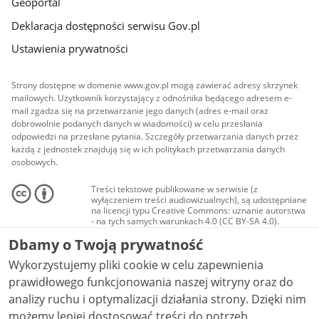
Geoportal
Deklaracja dostępności serwisu Gov.pl
Ustawienia prywatności
Strony dostępne w domenie www.gov.pl mogą zawierać adresy skrzynek
mailowych. Użytkownik korzystający z odnośnika będącego adresem e-
mail zgadza się na przetwarzanie jego danych (adres e-mail oraz
dobrowolnie podanych danych w wiadomości) w celu przesłania
odpowiedzi na przesłane pytania. Szczegóły przetwarzania danych przez
każdą z jednostek znajdują się w ich politykach przetwarzania danych
osobowych.
Treści tekstowe publikowane w serwisie (z
wyłączeniem treści audiowizualnych), są udostępniane
na licencji typu Creative Commons: uznanie autorstwa
- na tych samych warunkach 4.0 (CC BY-SA 4.0).
Materiały audiowizualne, w tym zdjęcia, materiały
Dbamy o Twoją prywatność
audio i wideo, są udostępniane na licencji typu
Creative Commons: uznanie autorstwa użycie
Wykorzystujemy pliki cookie w celu zapewnienia
niekomercyjne - bez utworów zależnych 4.0 (CC BY-
NC-ND 4.0), o ile nie jest to stwierdzone inaczej.
prawidłowego funkcjonowania naszej witryny oraz do
analizy ruchu i optymalizacji działania strony. Dzięki nim
możemy lepiej dostosować treści do potrzeb