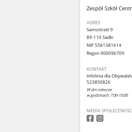
stopka
Zespół Szkół Cent
ADRES
Samostrzel 9
89-110 Sadki
NIP 5581381614
Regon 000096709
KONTAKT
Infolinia dla Obywatel
523850826
W dni robocze
w godzinach: 7:00-15:00
MEDIA SPOŁECZNOŚC