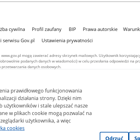
użba cywilna
Profil zaufany
BIP
Prawa autorskie
Warunki
i serwisu Gov.pl
Ustawienia prywatności
 www.gov.pl mogą zawierać adresy skrzynek mailowych. Użytkownik korzystający
dobrowolnie podanych danych w wiadomości) w celu przesłania odpowiedzi na prz
ach przetwarzania danych osobowych.
we publikowane w serwisie (z wyłączeniem treści audiowizualnych), są
 na licencji typu Creative Commons: uznanie autorstwa - na tych samych
 (CC BY-SA 4.0). Materiały audiowizualne, w tym zdjęcia, materiały audio i wideo
ienia prawidłowego funkcjonowania
ane na licencji typu Creative Commons: uznanie autorstwa użycie niekomercyjne 
ależnych 4.0 (CC BY-NC-ND 4.0), o ile nie jest to stwierdzone inaczej.
i działania strony. Dzięki nim
 użytkowników i stale ulepszać nasze
zeglądarki użytkownika, a więc
yka cookies
Odrzuć
Sp