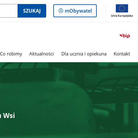
Logowanie
SZUKAJ
mObywatel
do
panelu
Co robimy
Aktualności
Dla ucznia i opiekuna
Kontakt
u Wsi