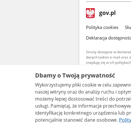
stopka
Strona
gov.pl
gov.pl
główna
gov.pl
Polityka cookies
Sł
Deklaracja dostępnośc
Strony dostępne w domenie
danych (adres e-mail oraz 
znajdują się w ich polityk
Treści teksto
Dbamy o Twoją prywatność
udostępniane
warunkach 4.0
Wykorzystujemy pliki cookie w celu zapewn
są udostępni
bez utworów z
naszej witryny oraz do analizy ruchu i optymalizacj
możemy lepiej dostosować treści do potrzeb
usługi. Pamiętaj, że informacje przechowywane w plikach cookie mogą pozwalać na
identyfikację konkretnego urządzenia lub pr
potencjalnie stanowić dane osobowe.
Polit