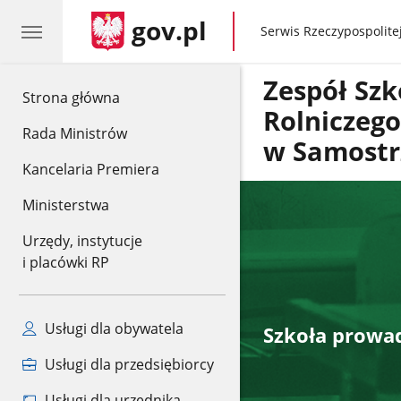
gov.pl
gov.pl
Serwis Rzeczypospolitej
Zespół Szk
gov.pl
Strona główna
Rolniczeg
Rada Ministrów
w Samostr
Kancelaria Premiera
Ministerstwa
Urzędy, instytucje
i placówki RP
Usługi dla obywatela
Szkoła prowad
Usługi dla przedsiębiorcy
Usługi dla urzędnika