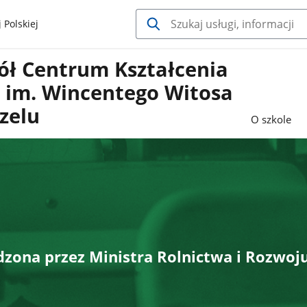
 Polskiej
ół Centrum Kształcenia
o im. Wincentego Witosa
zelu
O szkole
zona przez Ministra Rolnictwa i Rozwoj