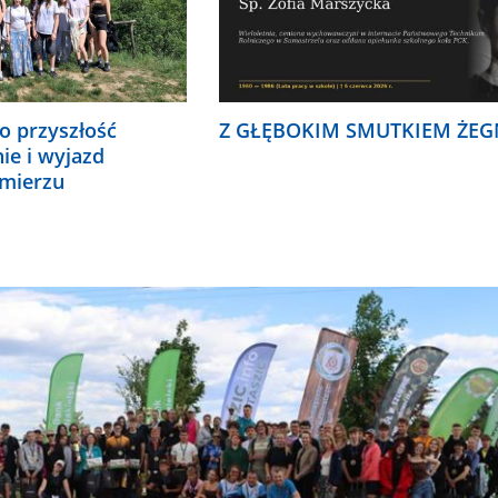
o przyszłość
Z GŁĘBOKIM SMUTKIEM ŻEG
nie i wyjazd
omierzu