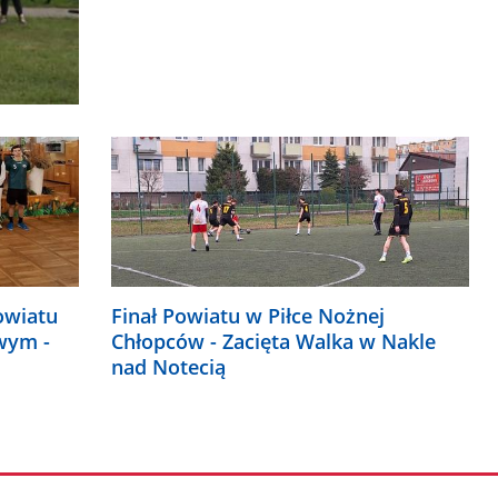
owiatu
Finał Powiatu w Piłce Nożnej
owym -
Chłopców - Zacięta Walka w Nakle
nad Notecią