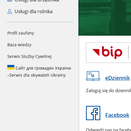
Usługi dla rolnika
Profil zaufany
Baza wiedzy
Serwis Służby Cywilnej
Сайт для громадян України
–
Serwis dla obywateli Ukrainy
eDziennik
Zaloguj się do dzienni
Facebook
Odwiedź nas na face