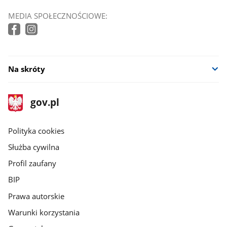
MEDIA SPOŁECZNOŚCIOWE:
Na skróty
stopka
Strona
gov.pl
gov.pl
główna
gov.pl
Polityka cookies
Służba cywilna
Profil zaufany
BIP
Prawa autorskie
Warunki korzystania