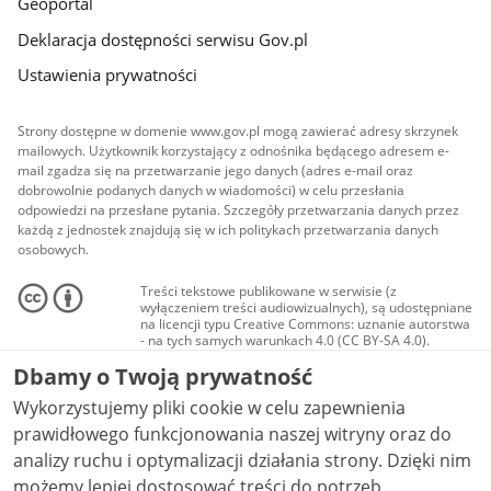
Geoportal
Deklaracja dostępności serwisu Gov.pl
Ustawienia prywatności
Strony dostępne w domenie www.gov.pl mogą zawierać adresy skrzynek
mailowych. Użytkownik korzystający z odnośnika będącego adresem e-
mail zgadza się na przetwarzanie jego danych (adres e-mail oraz
dobrowolnie podanych danych w wiadomości) w celu przesłania
odpowiedzi na przesłane pytania. Szczegóły przetwarzania danych przez
każdą z jednostek znajdują się w ich politykach przetwarzania danych
osobowych.
Treści tekstowe publikowane w serwisie (z
wyłączeniem treści audiowizualnych), są udostępniane
na licencji typu Creative Commons: uznanie autorstwa
- na tych samych warunkach 4.0 (CC BY-SA 4.0).
Materiały audiowizualne, w tym zdjęcia, materiały
Dbamy o Twoją prywatność
audio i wideo, są udostępniane na licencji typu
Creative Commons: uznanie autorstwa użycie
Wykorzystujemy pliki cookie w celu zapewnienia
niekomercyjne - bez utworów zależnych 4.0 (CC BY-
NC-ND 4.0), o ile nie jest to stwierdzone inaczej.
prawidłowego funkcjonowania naszej witryny oraz do
analizy ruchu i optymalizacji działania strony. Dzięki nim
możemy lepiej dostosować treści do potrzeb