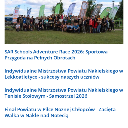
SAR Schools Adventure Race 2026: Sportowa
Przygoda na Pełnych Obrotach
Indywidualne Mistrzostwa Powiatu Nakielskiego w
Lekkoatletyce - sukcesy naszych uczniów
Indywidualne Mistrzostwa Powiatu Nakielskiego w
Tenisie Stołowym - Samostrzel 2026
Finał Powiatu w Piłce Nożnej Chłopców - Zacięta
Walka w Nakle nad Notecią