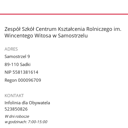
stopka
Zespół Szkół Centrum Kształcenia Rolniczego im.
Wincentego Witosa w Samostrzelu
ADRES
Samostrzel 9
89-110 Sadki
NIP 5581381614
Regon 000096709
KONTAKT
Infolinia dla Obywatela
523850826
W dni robocze
w godzinach: 7:00-15:00